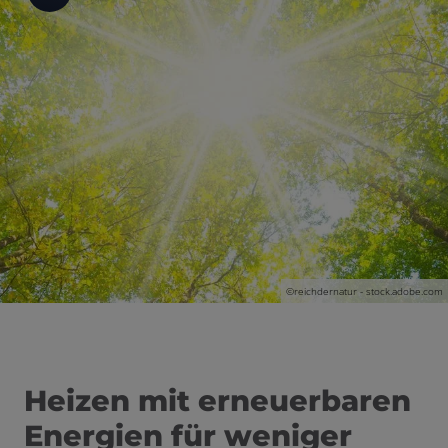
ließen
schließen
 schließen
 und schließen
schließen
en und schließen
©reichdernatur - stock.adobe.com
Heizen mit erneuerbaren
Energien für weniger