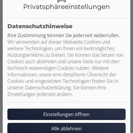
Privatsphäre­einstellungen
Es gibt drei Varianten der Wärmepumpe: Wasser-
Wasser, Luft-Wasser und Sole-Wasser. Für Wasser-
Wasser- und Sole-Wasser-Wärmepumpen sind
Datenschutzhinweise
genehmigungspflichtige Bohrungen nötig, um die
Wärme aus dem Grundwasser bzw. dem Erdreich zu
Ihre Zustimmung können Sie jederzeit widerrufen.
gewinnen. Die Luft-Wasser-Wärmepumpe ist ohne
Wir verwenden auf dieser Webseite Cookies und
Genehmigung nutzbar und gewinnt Wärme aus der
weitere Technologien, um Ihnen ein bestmögliches
Umgebungsluft – weshalb bei dieser Variante eine
Nutzungserlebnis zu bieten. Sie können das Setzen von
Heizung mit fossilen Brennstoffen zur Unterstützung
Cookies auch ablehnen und unsere Seite nur mit den
nötig sein kann. Wir beraten Sie ausführlich und
technisch notwendigen Cookies nutzen. Weitere
individuell zu allen drei Optionen und deren Vor- und
Informationen, sowie eine detaillierte Übersicht der
Nachteilen.
Cookies und eingesetzten Technologien finden Sie in
unserer Datenschutzerklärung. Sie können Ihre
Einstellungen jederzeit ändern.
Einstellungen öffnen
Genehmigungen und Fördermittel
Alle ablehnen
Als nachhaltige Form der Heizung können für