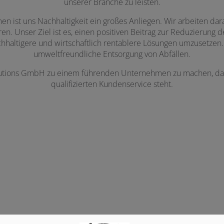
unserer Branche zu leisten.
 ist uns Nachhaltigkeit ein großes Anliegen. Wir arbeiten da
en. Unser Ziel ist es, einen positiven Beitrag zur Reduzierung
hhaltigere und wirtschaftlich rentablere Lösungen umzusetzen
umweltfreundliche Entsorgung von Abfällen.
tions GmbH zu einem führenden Unternehmen zu machen, das f
qualifizierten Kundenservice steht.