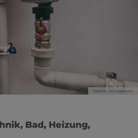
©SkyLine - stock.adobe.com
hnik, Bad, Heizung,