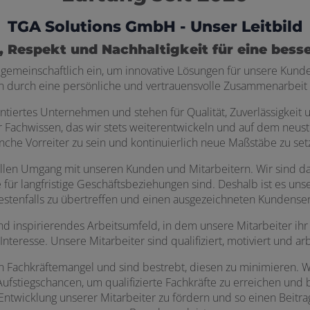
TGA Solutions GmbH - Unser Leitbild
, Respekt und Nachhaltigkeit für eine bess
gemeinschaftlich ein, um innovative Lösungen für unsere Kunde
gen durch eine persönliche und vertrauensvolle Zusammenarbei
ntiertes Unternehmen und stehen für Qualität, Zuverlässigkeit 
achwissen, das wir stets weiterentwickeln und auf dem neusten
nche Vorreiter zu sein und kontinuierlich neue Maßstäbe zu set
ollen Umgang mit unseren Kunden und Mitarbeitern. Wir sind da
für langfristige Geschäftsbeziehungen sind. Deshalb ist es un
estenfalls zu übertreffen und einen ausgezeichneten Kundenser
d inspirierendes Arbeitsumfeld, in dem unsere Mitarbeiter ihr 
nteresse. Unsere Mitarbeiter sind qualifiziert, motiviert und ar
 Fachkräftemangel und sind bestrebt, diesen zu minimieren. Wi
Aufstiegschancen, um qualifizierte Fachkräfte zu erreichen und be
Entwicklung unserer Mitarbeiter zu fördern und so einen Beitr