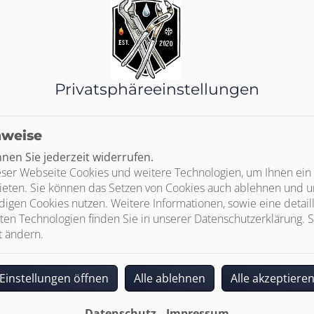
Privatsphäre­einstellungen
nweise
en Sie jederzeit widerrufen.
ser Webseite Cookies und weitere Technologien, um Ihnen ein
Professionelle Betreuung
ieten. Sie können das Setzen von Cookies auch ablehnen und un
ür Sie da. Wir betreuen Gewerbe- und Privatkunden bei Bau, S
igen Cookies nutzen. Weitere Informationen, sowie eine detaill
ten Technologien finden Sie in unserer Datenschutzerklärung. S
t ändern.
Einstellungen öffnen
Alle ablehnen
Alle akzeptiere
Datenschutz
Impressum