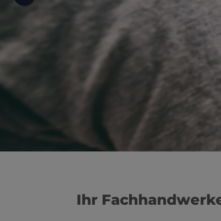
d schließen
ließen
schließen
 schließen
 und schließen
schließen
en und schließen
Ihr Fachhandwerker