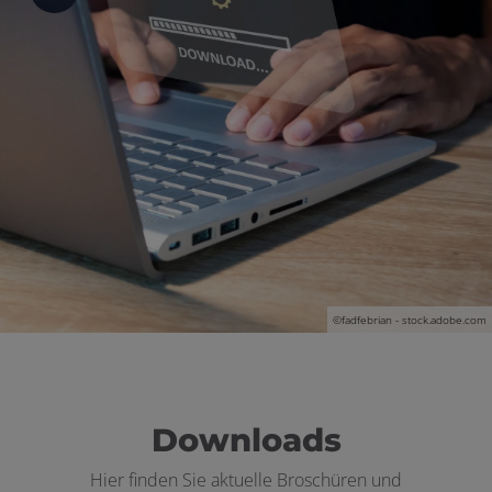
ließen
schließen
 schließen
 und schließen
schließen
en und schließen
©fadfebrian - stock.adobe.com
Downloads
Hier finden Sie aktuelle Broschüren und