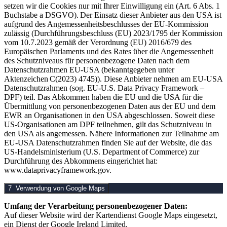
setzen wir die Cookies nur mit Ihrer Einwilligung ein (Art. 6 Abs. 1
Buchstabe a DSGVO). Der Einsatz dieser Anbieter aus den USA ist
aufgrund des Angemessenheitsbeschlusses der EU-Kommission
zulässig (Durchführungsbeschluss (EU) 2023/1795 der Kommission
vom 10.7.2023 gemäß der Verordnung (EU) 2016/679 des
Europäischen Parlaments und des Rates über die Angemessenheit
des Schutzniveaus für personenbezogene Daten nach dem
Datenschutzrahmen EU-USA (bekanntgegeben unter
Aktenzeichen C(2023) 4745)). Diese Anbieter nehmen am EU-USA
Datenschutzrahmen (sog. EU-U.S. Data Privacy Framework –
DPF) teil. Das Abkommen haben die EU und die USA für die
Übermittlung von personenbezogenen Daten aus der EU und dem
EWR an Organisationen in den USA abgeschlossen. Soweit diese
US-Organisationen am DPF teilnehmen, gilt das Schutzniveau in
den USA als angemessen. Nähere Informationen zur Teilnahme am
EU-USA Datenschutzrahmen finden Sie auf der Website, die das
US-Handelsministerium (U.S. Department of Commerce) zur
Durchführung des Abkommens eingerichtet hat:
www.dataprivacyframework.gov.
7 Verwendung von Google Maps
Umfang der Verarbeitung personenbezogener Daten:
Auf dieser Website wird der Kartendienst Google Maps eingesetzt,
ein Dienst der Google Ireland Limited.