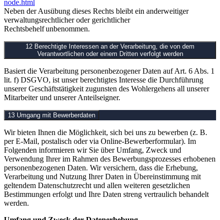
node.html
Neben der Ausübung dieses Rechts bleibt ein anderweitiger
verwaltungsrechtlicher oder gerichtlicher
Rechtsbehelf unbenommen.
12 Berechtigte Interessen an der Verarbeitung, die von dem
Verantwortlichen oder einem Dritten verfolgt werden
Basiert die Verarbeitung personenbezogener Daten auf
Art. 6 Abs. 1
lit. f) DSGVO
, ist unser berechtigtes Interesse die Durchführung
unserer Geschäftstätigkeit zugunsten des Wohlergehens all unserer
Mitarbeiter und unserer Anteilseigner.
13 Umgang mit Bewerberdaten
Wir bieten Ihnen die Möglichkeit, sich bei uns zu bewerben (z. B.
per E-Mail, postalisch oder via Online-Bewerberformular). Im
Folgenden informieren wir Sie über Umfang, Zweck und
Verwendung Ihrer im Rahmen des Bewerbungsprozesses erhobenen
personenbezogenen Daten. Wir versichern, dass die Erhebung,
Verarbeitung und Nutzung Ihrer Daten in Übereinstimmung mit
geltendem Datenschutzrecht und allen weiteren gesetzlichen
Bestimmungen erfolgt und Ihre Daten streng vertraulich behandelt
werden.
Umfang und Zweck der Datenerhebung