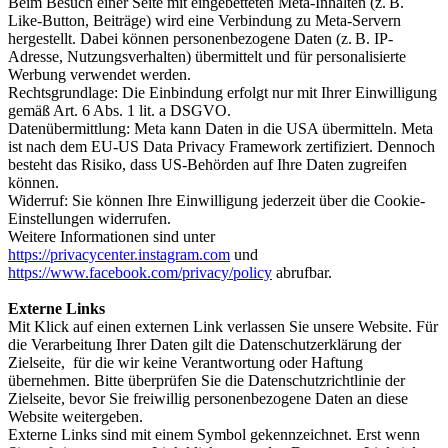
Beim Besuch einer Seite mit eingebetteten Meta-Inhalten (z. B.
Like-Button, Beiträge) wird eine Verbindung zu Meta-Servern
hergestellt. Dabei können personenbezogene Daten (z. B. IP-
Adresse, Nutzungsverhalten) übermittelt und für personalisierte
Werbung verwendet werden.
Rechtsgrundlage: Die Einbindung erfolgt nur mit Ihrer Einwilligung
gemäß Art. 6 Abs. 1 lit. a DSGVO.
Datenübermittlung: Meta kann Daten in die USA übermitteln. Meta
ist nach dem EU-US Data Privacy Framework zertifiziert. Dennoch
besteht das Risiko, dass US-Behörden auf Ihre Daten zugreifen
können.
Widerruf: Sie können Ihre Einwilligung jederzeit über die Cookie-
Einstellungen widerrufen.
Weitere Informationen sind unter
https://privacycenter.instagram.com
und
https://www.facebook.com/privacy/policy
abrufbar.
Externe Links
Mit Klick auf einen externen Link verlassen Sie unsere Website. Für
die Verarbeitung Ihrer Daten gilt die Datenschutzerklärung der
Zielseite, für die wir keine Verantwortung oder Haftung
übernehmen. Bitte überprüfen Sie die Datenschutzrichtlinie der
Zielseite, bevor Sie freiwillig personenbezogene Daten an diese
Website weitergeben.
Externe Links sind mit einem Symbol gekennzeichnet.
Erst wenn