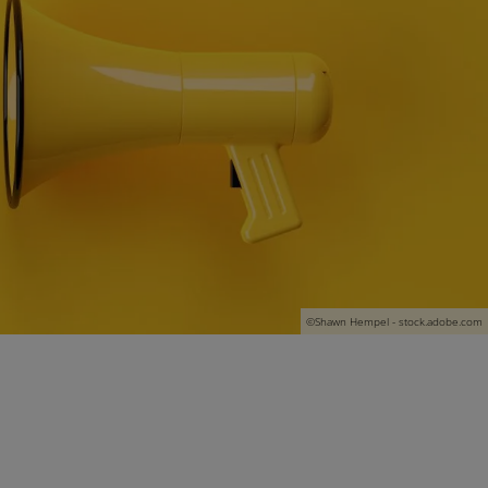
©Shawn Hempel - stock.adobe.com