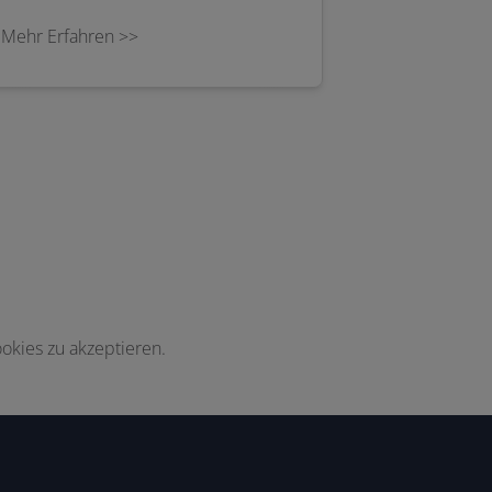
Biomasseheizung/Kaminofen sein.
Mehr Erfahren >>
okies zu akzeptieren.