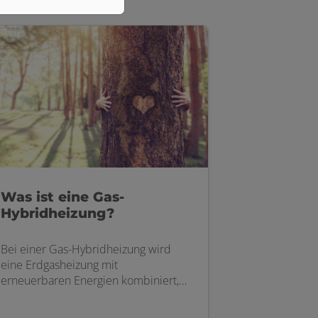
Was ist eine Gas-
Hybridheizung?
Bei einer Gas-Hybridheizung wird
eine Erdgasheizung mit
erneuerbaren Energien kombiniert,
das kann z. B. mit Solarthermie,
einer Wärmepumpe oder