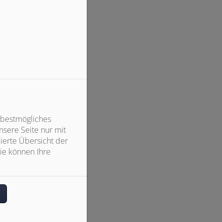
 bestmögliches
sere Seite nur mit
ierte Übersicht der
ie können Ihre
n