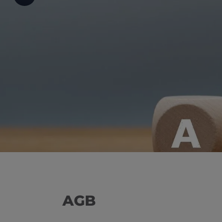
d schließen
ließen
schließen
 schließen
 und schließen
schließen
en und schließen
AGB