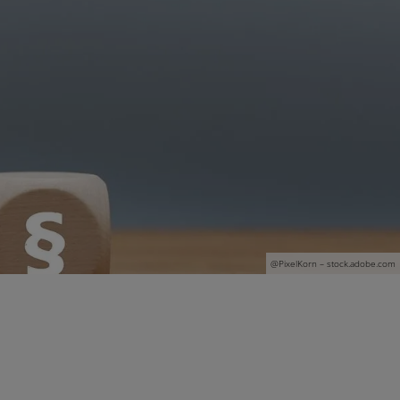
@PixelKorn – stock.adobe.com