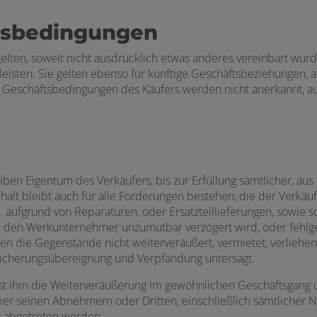
tsbedingungen
ten, soweit nicht ausdrücklich etwas anderes vereinbart wurde
) leisten. Sie gelten ebenso für künftige Geschäftsbeziehungen,
Geschäftsbedingungen des Käufers werden nicht anerkannt, au
ben Eigentum des Verkäufers, bis zur Erfüllung sämtlicher, au
alt bleibt auch für alle Forderungen bestehen, die der Verk
fgrund von Reparaturen, oder Ersatzteillieferungen, sowie son
ch den Werkunternehmer unzumutbar verzögert wird, oder fehlges
 die Gegenstände nicht weiterveräußert, vermietet, verliehen,
icherungsübereignung und Verpfändung untersagt.
ist ihm die Weiterveräußerung im gewöhnlichen Geschäftsgang u
r seinen Abnehmern oder Dritten, einschließlich sämtlicher
er abgetreten werden.