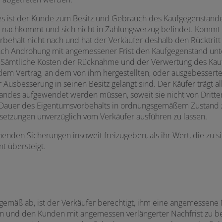
 ist der Kunde zum Besitz und Gebrauch des Kaufgegenstandes
 nachkommt und sich nicht in Zahlungsverzug befindet. Kommt
ehalt nicht nach und hat der Verkäufer deshalb den Rücktritt 
ch Androhung mit angemessener Frist den Kaufgegenstand unt
. Sämtliche Kosten der Rücknahme und der Verwertung des Kauf
dem Vertrag, an dem von ihm hergestellten, oder ausgebessert
Ausbesserung in seinen Besitz gelangt sind. Der Käufer trägt al
andes aufgewendet werden müssen, soweit sie nicht von Dritte
 Dauer des Eigentumsvorbehalts in ordnungsgemäßem Zustand z
setzungen unverzüglich vom Verkäufer ausführen zu lassen.
tehenden Sicherungen insoweit freizugeben, als ihr Wert, die zu
t übersteigt.
emäß ab, ist der Verkäufer berechtigt, ihm eine angemessene N
n und den Kunden mit angemessen verlängerter Nachfrist zu be